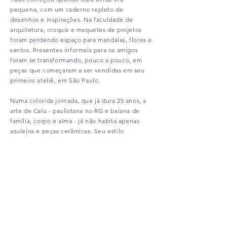
pequena, com um caderno repleto de
desenhos e inspirações. Na faculdade de
arquitetura, croquis e maquetes de projetos
foram perdendo espaço para mandalas, flores e
santos. Presentes informais para os amigos
foram se transformando, pouco a pouco, em
peças que começaram a ser vendidas em seu
primeiro ateliê, em São Paulo.
Numa colorida jornada, que já dura 25 anos, a
arte de Calu - paulistana no RG e baiana de
família, corpo e alma - já não habita apenas
azulejos e peças cerâmicas. Seu estilo
transbordou formatos e materiais e hoje invade
diversos ambientes das casas, criando
sensações únicas para quem os contempla.
“No trabalho de Calu Fontes, o todo não é a
simples soma das partes. Sua mente intuitiva
vasculha resíduos de memórias em busca de
fragmentos de beleza, cores, formas, símbolos,
desenhos, palavras – e os sobrepõe sem